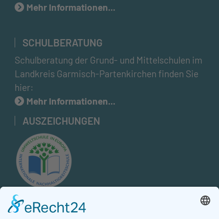
Mehr Informationen...
SCHULBERATUNG
Schulberatung der Grund- und Mittelschulen im
Landkreis Garmisch-Partenkirchen finden Sie
hier:
Mehr Informationen...
AUSZEICHUNGEN